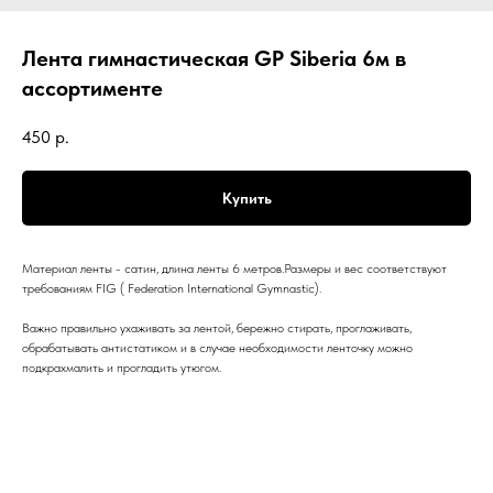
Лента гимнастическая GP Siberia 6м в
ассортименте
450
р.
Купить
Материал ленты - сатин, длина ленты 6 метров.Размеры и вес соответствуют
требованиям FIG ( Federation International Gymnastic).
Важно правильно ухаживать за лентой, бережно стирать, проглаживать,
обрабатывать антистатиком и в случае необходимости ленточку можно
подкрахмалить и прогладить утюгом.