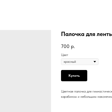
Палочка для ленты
700
р.
Цвет
Купить
Цветная палочка для гимнастическ
карабином и небольшим наконечни