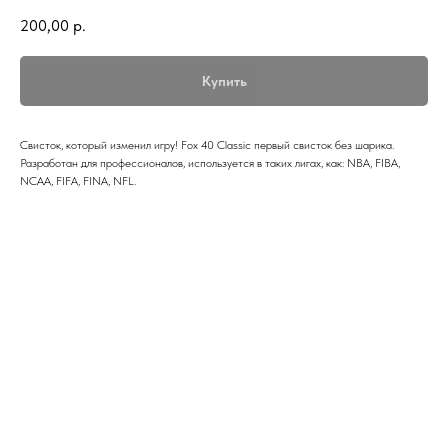
200,00
р.
Купить
Свисток, который изменил игру! Fox 40 Classic первый свисток без шарика.
Разработан для профессионалов, используется в таких лигах, как: NBA, FIBA,
NCAA, FIFA, FINA, NFL.