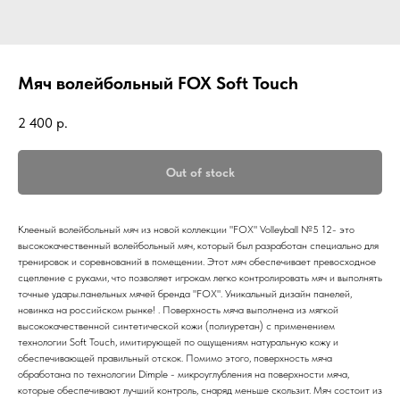
Мяч волейбольный FOX Soft Touch
2 400
р.
Out of stock
Клееный волейбольный мяч из новой коллекции "FOX" Volleyball №5 12- это
высококачественный волейбольный мяч, который был разработан специально для
тренировок и соревнований в помещении. Этот мяч обеспечивает превосходное
сцепление с руками, что позволяет игрокам легко контролировать мяч и выполнять
точные удары.панельных мячей бренда "FOX". Уникальный дизайн панелей,
новинка на российском рынке! . Поверхность мяча выполнена из мягкой
высококачественной синтетической кожи (полиуретан) с применением
технологии Soft Touch, имитирующей по ощущениям натуральную кожу и
обеспечивающей правильный отскок. Помимо этого, поверхность мяча
обработана по технологии Dimple - микроуглубления на поверхности мяча,
которые обеспечивают лучший контроль, снаряд меньше скользит. Мяч состоит из