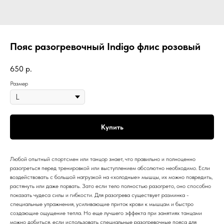
Пояс разогревочный Indigo флис розовый
650
р.
Размер
Купить
Любой опытный спортсмен или танцор знает, что правильно и полноценно
разогреться перед тренировкой или выступлением абсолютно необходимо. Если
воздействовать с большой нагрузкой на «холодные» мышцы, их можно повредить,
растянуть или даже порвать. Зато если тело полностью разогрето, оно способно
показать чудеса силы и гибкости. Для разогрева существует разминка -
специальные упражнения, усиливающие приток крови к мышцам и быстро
создающие ощущение тепла. Но еще лучшего эффекта при занятиях танцами
можно добиться, если использовать специальные разогревочные пояса для