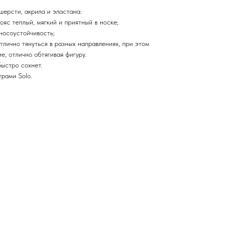
шерсти, акрила и эластана:
ояс теплый, мягкий и приятный в носке;
носоустойчивость;
тлично тянуться в разных направлениях, при этом
е, отлично обтягивая фигуру.
быстро сохнет.
рами Solo.