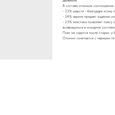
движения.
В составе отличное соотношение 
- 23% шерсти - благодаря этому п
- 54% акрила придает изделию из
- 23% эластана позволяет поясу о
возвращаться в исходное состояни
Пояс не садится после стирки, и 
Отлично сочетается с черными гет