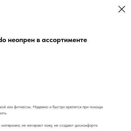
do неопрен в ассортименте
икой или фитнесом. Надежно и быстро крепятся при помощи
ать.
о материала, не натирают кожу, не создают дискомфорта